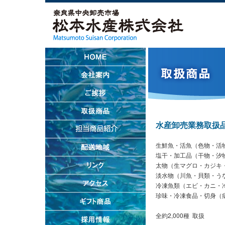
水産卸売業務取扱
生鮮魚・活魚（色物・活
塩干・加工品（干物・汐
太物（生マグロ・カジキ
淡水物（川魚・貝類・う
冷凍魚類（エビ・カニ・
珍味・冷凍食品・切身（病
全約2,000種 取扱